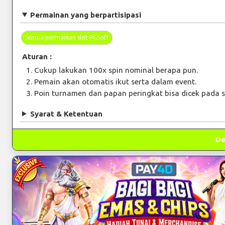
Permainan yang berpartisipasi
Semua permainan slot PGSoft
Aturan :
Cukup lakukan 100x spin nominal berapa pun.
Pemain akan otomatis ikut serta dalam event.
Poin turnamen dan papan peringkat bisa dicek pada 
Syarat & Ketentuan
De