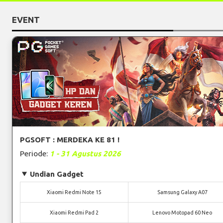
EVENT
PGSOFT : MERDEKA KE 81 !
Periode:
1 - 31 Agustus 2026
Undian Gadget
Xiaomi Redmi Note 15
Samsung Galaxy A07
Xiaomi Redmi Pad 2
Lenovo Motopad 60 Neo