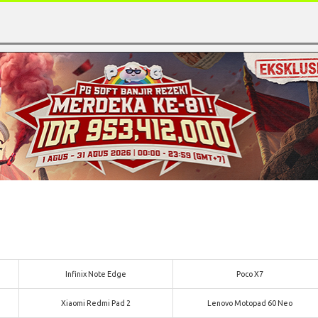
Infinix Note Edge
Poco X7
Xiaomi Redmi Pad 2
Lenovo Motopad 60 Neo