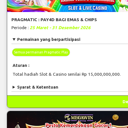
PRAGMATIC : PAY4D BAGI EMAS & CHIPS
Periode :
25 Maret - 31 Desember 2026
Permainan yang berpartisipasi
Semua permainan Pragmatic Play
Aturan :
Total hadiah Slot & Casino senilai Rp 15,000,000,000.
Syarat & Ketentuan
De