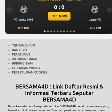
0 : 0
Previous
Ne
BET NOW
Larne FC
Sevilla
-0.75
0.93
0.25
0.95
TENTANG KAMI
BANTUAN
PERATURAN
INFORMASI BANK
HUBUNGI KAMI
KEBIJAKAN PRIVASI
PERSETUJUAN COOKIES
BERSAMA4D : Link Daftar Resmi &
Informasi Terbaru Seputar
BERSAMA4D
Dapatkan informasi terupdate seputar
BERSAMA4D
melalui akses resmi yang
tersedia untuk seluruh member. Temukan panduan daftar akun, informasi