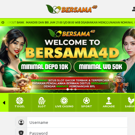
 DEPOSIT BANK : MANDIRI DAN BRI JAM 21:00 S/D 08:00 WIB DISARANKAN MENGGUNAKAN NOMINAL UNIK. 
TOGEL
SLOT
LIVE CASINO
SPORT
ARCADE
SABU