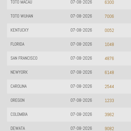
TOTO MACAU
07-08-2026
6300
TOTO WUHAN
07-08-2026
7006
KENTUCKY
07-08-2026
0052
FLORIDA
07-08-2026
1048
SAN FRANCISCO
07-08-2026
4876
NEWYORK
07-08-2026
6148
CAROLINA
07-08-2026
2544
OREGON
07-08-2026
1233
COLOMBIA
07-08-2026
3962
DEWATA
07-08-2026
9082