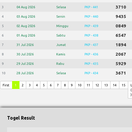
3710
3
04 Aug 2026
Selasa
PKP - 441
9435
4
03 Aug 2026
Senin
PKP - 440
0849
5
02 Aug 2026
Minggu
PKP - 439
6547
6
01 Aug 2026
Sabtu
PKP - 438
1894
7
31 Jul 2026
Jumat
PKP - 437
2067
8
30 Jul 2026
Kamis
PKP - 436
5929
9
29 Jul 2026
Rabu
PKP - 435
3671
10
28 Jul 2026
Selasa
PKP - 434
First
1
2
3
4
5
6
7
8
9
10
11
12
13
14
15
(
)
Togel Result