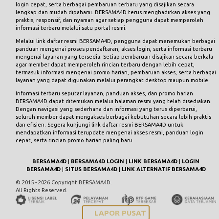
login cepat, serta berbagai pembaruan terbaru yang disajikan secara
lengkap dan mudah dipahami. BERSAMA4D terus menghadirkan akses yang
praktis, responsif, dan nyaman agar setiap pengguna dapat memperoleh
informasi terbaru melalui satu portal resmi.
Melalui link daftar resmi
BERSAMA4D
, pengguna dapat menemukan berbagai
panduan mengenai proses pendaftaran, akses login, serta informasi terbaru
mengenai layanan yang tersedia. Setiap pembaruan disajikan secara berkala
agar member dapat memperoleh rincian terbaru dengan lebih cepat,
termasuk informasi mengenai promo harian, pembaruan akses, serta berbagai
layanan yang dapat digunakan melalui perangkat desktop maupun mobile.
Informasi terbaru seputar layanan, panduan akses, dan promo harian
BERSAMA4D dapat ditemukan melalui halaman resmi yang telah disediakan.
Dengan navigasi yang sederhana dan informasi yang terus diperbarui,
seluruh member dapat mengakses berbagai kebutuhan secara lebih praktis
dan efisien. Segera kunjungi link daftar resmi
BERSAMA4D
untuk
mendapatkan informasi terupdate mengenai akses resmi, panduan login
cepat, serta rincian promo harian paling baru.
BERSAMA4D
|
BERSAMA4D LOGIN
|
LINK BERSAMA4D
|
LOGIN
BERSAMA4D
|
SITUS BERSAMA4D
|
LINK ALTERNATIF BERSAMA4D
© 2015 - 2026 Copyright BERSAMA4D.
All Rights Reserved.
LAPOR PUSAT