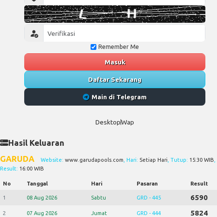
Remember Me
Masuk
Daftar Sekarang
Main di Telegram
Desktop
Wap
Hasil Keluaran
GARUDA
Website:
www.garudapools.com
, Hari:
Setiap Hari
, Tutup:
15:30 WIB
,
Result:
16:00 WIB
No
Tanggal
Hari
Pasaran
Result
6590
1
08 Aug 2026
Sabtu
GRD - 445
5824
2
07 Aug 2026
Jumat
GRD - 444