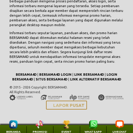
berbagai panduan mengenai proses pendaftaran, akses login, serta
informasi terbaru mengenai layanan yang tersedia. Setiap pembaruan
disajikan secara berkala agar member dapat memperoleh rincian terbaru
dengan lebih cepat, termasuk informasi mengenai promo harian,
pembaruan akses, serta berbagai layanan yang dapat digunakan melalui
perangkat desktop maupun mobile.
Informasi terbaru seputar layanan, panduan akses, dan promo harian
BERSAMA4D dapat ditemukan melalui halaman resmi yang telah
disediakan. Dengan navigasi yang sederhana dan informasi yang terus
diperbarui, seluruh member dapat mengakses berbagai kebutuhan
secara lebih praktis dan efisien. Segera kunjungi link daftar resmi
BERSAMA4D
untuk mendapatkan informasi terupdate mengenai akses
resmi, panduan login cepat, serta rincian promo harian paling baru.
BERSAMA4D
|
BERSAMA4D LOGIN
|
LINK BERSAMA4D
|
LOGIN
BERSAMA4D
|
SITUS BERSAMA4D
|
LINK ALTERNATIF BERSAMA4D
© 2015 - 2026 Copyright BERSAMA4D.
All Rights Reserved.
LAPOR PUSAT
BERANDA
PROMOSI
EVENT
WHATSAPP
LIVECHAT