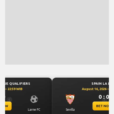
SPAIN LA LIGA
August 16, 2026 — 02:30 WIB
0 : 0
Previous
Next
BET NOW
Sevilla
Rayo Vallecano