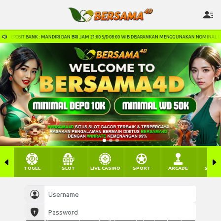
OSIT BANK : MANDIRI DAN BRI JAM 21:00 S/D 08:00 WIB DISARANKAN MENGGUNAKAN NOMINAL UNIK. UNT
TOGEL
SLOT
LIVE CASINO
SPORT
ARCADE
SABU