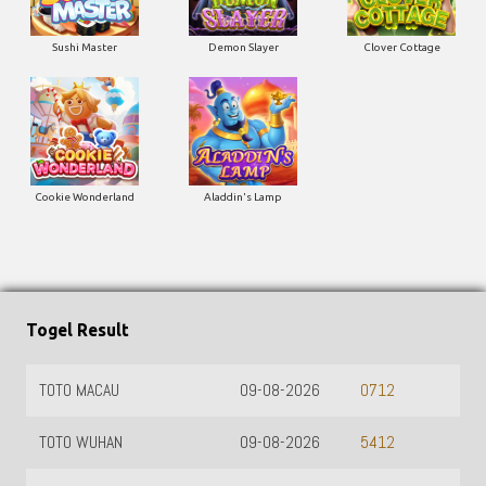
Sushi Master
Demon Slayer
Clover Cottage
Cookie Wonderland
Aladdin's Lamp
Togel Result
09-08-2026
HK SIANG
09-08-
0712
09-08-2026
SYDNEY LOTTO
09-08-
5412