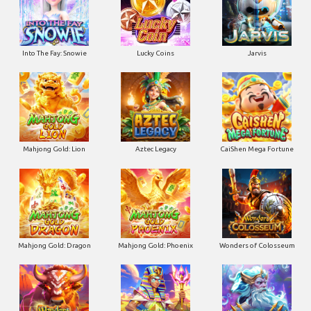
Into The Fay: Snowie
Lucky Coins
Jarvis
Mahjong Gold: Lion
Aztec Legacy
CaiShen Mega Fortune
Mahjong Gold: Dragon
Mahjong Gold: Phoenix
Wonders of Colosseum