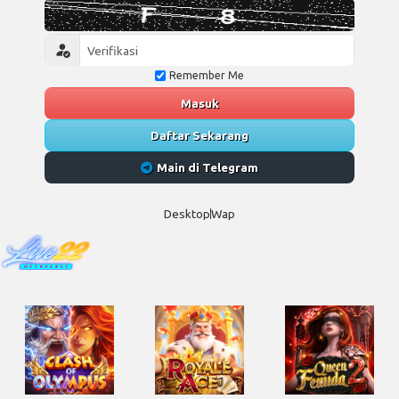
Remember Me
Masuk
Daftar Sekarang
Main di Telegram
Desktop
Wap