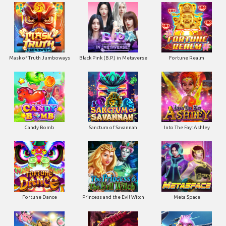
Mask of Truth Jumboways
Black Pink (B.P.) in Metaverse
Fortune Realm
Candy Bomb
Sanctum of Savannah
Into The Fay: Ashley
Fortune Dance
Princess and the Evil Witch
Meta Space