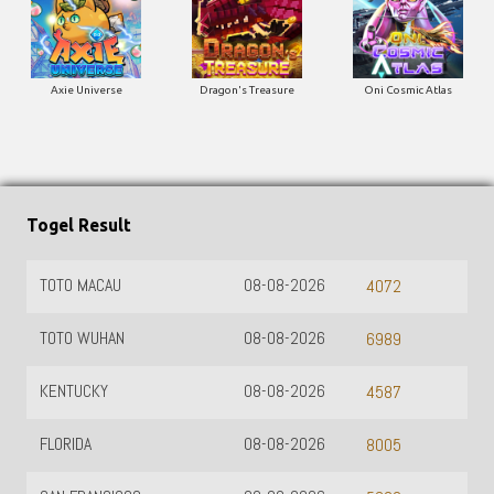
Axie Universe
Dragon's Treasure
Oni Cosmic Atlas
Togel Result
HK SIANG
07-08-2026
8867
SYDNEY LOTTO
07-08-2026
3712
GARUDA
07-08-2026
5824
SINGAPORE
07-08-2026
7907