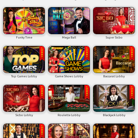
Funky Time
Mega Ball
Super Sicbo
Top Games Lobby
Game Shows Lobby
Baccarat Lobby
Sicbo Lobby
Roulette Lobby
Blackjack Lobby