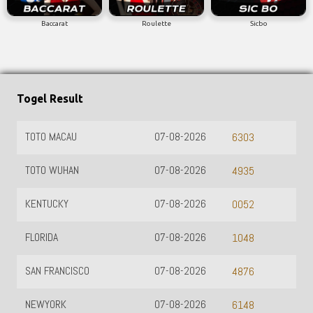
Baccarat
Roulette
Sicbo
Togel Result
TOTO MACAU
07-08-2026
6303
TOTO WUHAN
07-08-2026
4935
KENTUCKY
07-08-2026
0052
FLORIDA
07-08-2026
1048
SAN FRANCISCO
07-08-2026
4876
NEWYORK
07-08-2026
6148