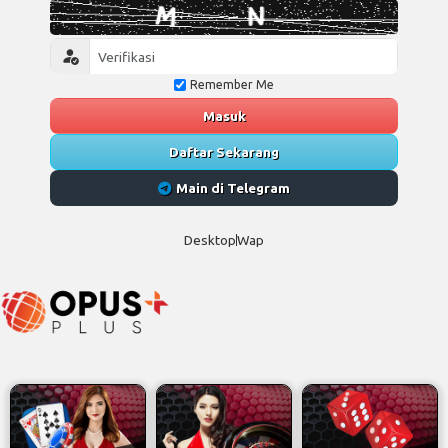
Remember Me
Masuk
Daftar Sekarang
Main di Telegram
Desktop
Wap