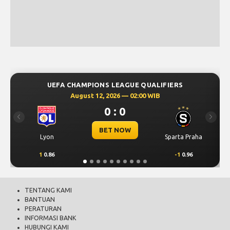
ONS LEAGUE QUALIFIERS
UEFA CHAMPIONS L
12, 2026 — 02:00 WIB
August 12, 20
0 : 0
0 
Previous
Next
BET NOW
BET
Sparta Praha
SK Sturm Graz
-1
0.96
-0.5
0.95
TENTANG KAMI
BANTUAN
PERATURAN
INFORMASI BANK
HUBUNGI KAMI