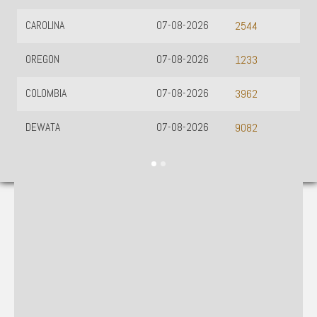
CAROLINA
07-08-2026
2544
OREGON
07-08-2026
1233
COLOMBIA
07-08-2026
3962
DEWATA
07-08-2026
9082