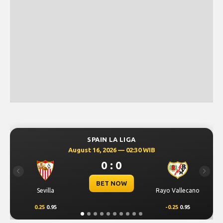
SPAIN LA LIGA
August 16, 2026 — 02:30 WIB
Augu
0 : 0
Previous
Next
BET NOW
Rayo Vallecano
Alaves
-0.25
0.95
0.00
0.62