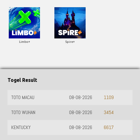
Limbo+
Spire+
Togel Result
TOTO MACAU
08-08-2026
1109
TOTO WUHAN
08-08-2026
3454
KENTUCKY
08-08-2026
6617