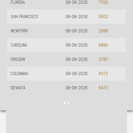
FLORIDA
08-08-2026
7766
SAN FRANCISCO
08-08-2026
5602
NEWYORK
08-08-2026
1896
CAROLINA
08-08-2026
6880
OREGON
08-08-2026
3787
COLOMBIA
08-08-2026
8372
DEWATA
08-08-2026
5473