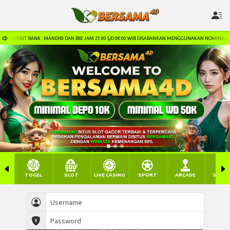
 DEPOSIT BANK : MANDIRI DAN BRI JAM 21:00 S/D 08:00 WIB DISARANKAN MENGGUNAKAN NOMINAL UNIK. 
TOGEL
SLOT
LIVE CASINO
SPORT
ARCADE
SABU