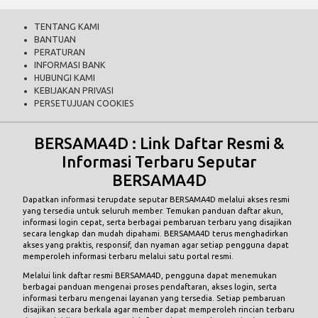
TENTANG KAMI
BANTUAN
PERATURAN
INFORMASI BANK
HUBUNGI KAMI
KEBIJAKAN PRIVASI
PERSETUJUAN COOKIES
BERSAMA4D : Link Daftar Resmi &
Informasi Terbaru Seputar
BERSAMA4D
Dapatkan informasi terupdate seputar
BERSAMA4D
melalui akses resmi
yang tersedia untuk seluruh member. Temukan panduan daftar akun,
informasi login cepat, serta berbagai pembaruan terbaru yang disajikan
secara lengkap dan mudah dipahami. BERSAMA4D terus menghadirkan
akses yang praktis, responsif, dan nyaman agar setiap pengguna dapat
memperoleh informasi terbaru melalui satu portal resmi.
Melalui link daftar resmi
BERSAMA4D
, pengguna dapat menemukan
berbagai panduan mengenai proses pendaftaran, akses login, serta
informasi terbaru mengenai layanan yang tersedia. Setiap pembaruan
disajikan secara berkala agar member dapat memperoleh rincian terbaru