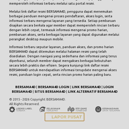
memperoleh informasi terbaru melalui satu portal resmi.
Melalui link daftar resmi
BERSAMA4D
, pengguna dapat menemukan
berbagai panduan mengenai proses pendaftaran, akses login, serta
informasi terbaru mengenai layanan yang tersedia. Setiap pembaruan
disajikan secara berkala agar member dapat memperoleh rincian terbaru
dengan lebih cepat, termasuk informasi mengenai promo harian,
pembaruan akses, serta berbagai layanan yang dapat digunakan melalui
perangkat desktop maupun mobile.
Informasi terbaru seputar layanan, panduan akses, dan promo harian
BERSAMA4D dapat ditemukan melalui halaman resmi yang telah
disediakan. Dengan navigasi yang sederhana dan informasi yang terus
diperbarui, seluruh member dapat mengakses berbagai kebutuhan
secara lebih praktis dan efisien. Segera kunjungi link daftar resmi
BERSAMA4D
untuk mendapatkan informasi terupdate mengenai akses
resmi, panduan login cepat, serta rincian promo harian paling baru.
BERSAMA4D
|
BERSAMA4D LOGIN
|
LINK BERSAMA4D
|
LOGIN
BERSAMA4D
|
SITUS BERSAMA4D
|
LINK ALTERNATIF BERSAMA4D
© 2015 - 2026 Copyright BERSAMA4D.
All Rights Reserved.
LAPOR PUSAT