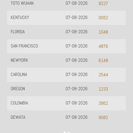
TOTO WUHAN
07-08-2026
9227
KENTUCKY
07-08-2026
0052
FLORIDA
07-08-2026
1048
SAN FRANCISCO
07-08-2026
4876
NEWYORK
07-08-2026
6148
CAROLINA
07-08-2026
2544
OREGON
07-08-2026
1233
COLOMBIA
07-08-2026
3962
DEWATA
07-08-2026
9082