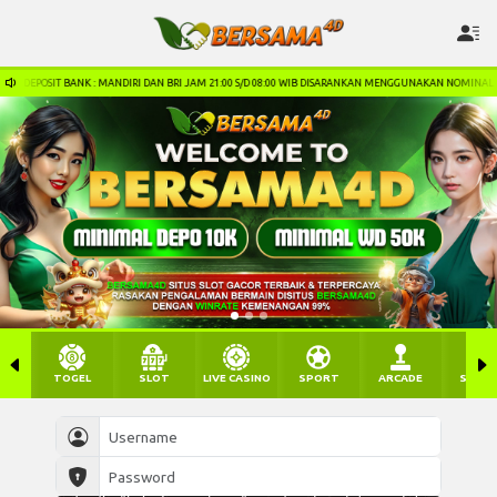
K DEPOSIT BANK : MANDIRI DAN BRI JAM 21:00 S/D 08:00 WIB DISARANKAN MENGGUNAKAN NOMINAL UNIK.
TOGEL
SLOT
LIVE CASINO
SPORT
ARCADE
SABU