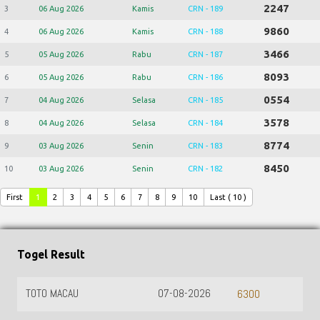
2247
3
06 Aug 2026
Kamis
CRN - 189
9860
4
06 Aug 2026
Kamis
CRN - 188
3466
5
05 Aug 2026
Rabu
CRN - 187
8093
6
05 Aug 2026
Rabu
CRN - 186
0554
7
04 Aug 2026
Selasa
CRN - 185
3578
8
04 Aug 2026
Selasa
CRN - 184
8774
9
03 Aug 2026
Senin
CRN - 183
8450
10
03 Aug 2026
Senin
CRN - 182
First
1
2
3
4
5
6
7
8
9
10
Last ( 10 )
Togel Result
TOTO MACAU
07-08-2026
6300