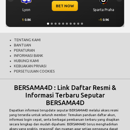
ET NOW
BET N
Sparta Praha
SK Sturm Graz
-1
0.96
-0.5
0.95
TENTANG KAMI
BANTUAN
PERATURAN
INFORMASI BANK
HUBUNGI KAMI
KEBIJAKAN PRIVASI
PERSETUJUAN COOKIES
BERSAMA4D : Link Daftar Resmi &
Informasi Terbaru Seputar
BERSAMA4D
Dapatkan informasi terupdate seputar
BERSAMA4D
melalui akses resmi
yang tersedia untuk seluruh member. Temukan panduan daftar akun,
informasi login cepat, serta berbagai pembaruan terbaru yang disajikan
secara lengkap dan mudah dipahami. BERSAMA4D terus menghadirkan
akses yang praktis, responsif, dan nyaman agar setiap pengguna dapat