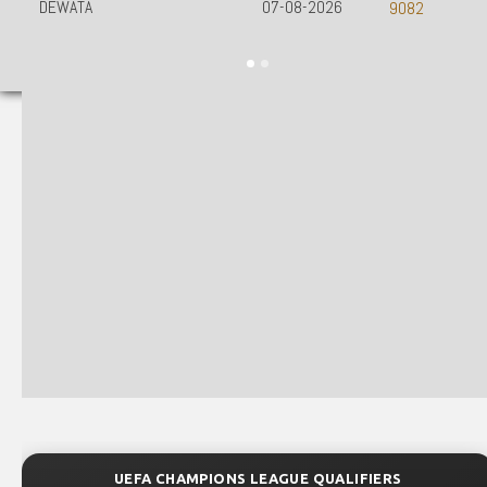
DEWATA
07-08-2026
9082
HAMPIONS LEAGUE QUALIFIERS
UEFA CH