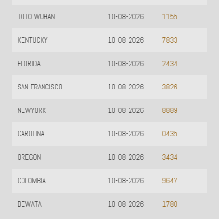
SYDNEY LOTTO
09-08-2026
3764
GARUDA
09-08-2026
8240
SINGAPORE
09-08-2026
7137
MALAYSIA
09-08-2026
8548
PAKONG
09-08-2026
7219
HONGKONG LOTTO
09-08-2026
3752