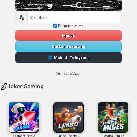
Remember Me
Masuk
Daftar Sekarang
Main di Telegram
Desktop
Wap
Joker Gaming
Cash or Crash 2
Limbo Football
Football Mines